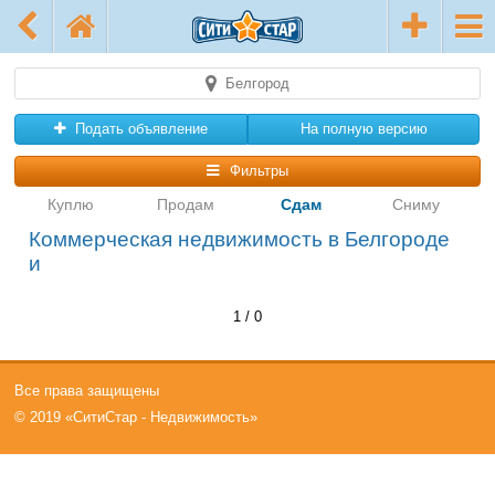
Белгород
Подать объявление
На полную версию
Фильтры
Куплю
Продам
Сдам
Сниму
Коммерческая недвижимость в Белгороде
и
1 / 0
Все права защищены
© 2019 «СитиСтар - Недвижимость»